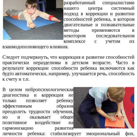
разработанный специалистами
нашего центра системный
подход в коррекции и развитии
способностей ребенка, в котором
двигательные и познавательные
методы применяются в
некотором последовательном
комплексе с учетом их
взаимодополняющего влияния.
Следует подчеркнуть, что коррекция и развитие способностей
практически неразделимы в детском возрасте. Часто в
результате коррекции способности ребенка включаются как
будто автоматически, например, улучшается речь, способность
к счету и т.п.
В целом нейропсихологическая
диагностика и коррекция не
только позволяет ребенку
эффективным образом
преодолеть трудности обучения,
но и оказывает общее
позитивное воздействие на
гармонизацию развития
личности ребенка: стабилизирует эмоциональный фон,