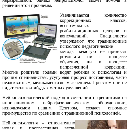
неразрешимой, однако нейропсихолог может помочь в
решении этой проблемы.
Увеличивается количество
коррекционных классов,
всевозможных
реабилитационных центров и
консультаций. Специалисты
утверждают, что традиционные
психолого-педагогические
методы зачастую не приносят
результата ни в процессе
обучения, ни в процессе
направленной коррекции.
Многие родители годами водят ребенка к психологам и
прочим специалистам, усугубляя процесс постоянным, часто
неадекватным, медикаментозным лечением. При этом они не
видят сколько-нибудь заметных улучшений.
Нейропсихологический подход в сочетании с тренингами на
инновационном нейрофизиологическом оборудовании,
используемом нашим Центром, создает огромное
преимущество по сравнению с традиционной психологией.
Нейропсихология – относительно
новая и прогрессивная ветвь