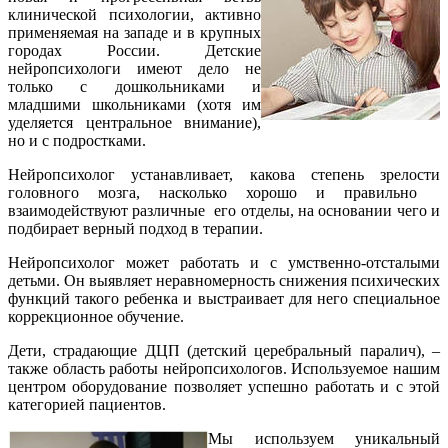
клинической психологии, активно
применяемая на западе и в крупных
городах России. Детские
нейропсихологи имеют дело не
только с дошкольниками и
младшими школьниками (хотя им
уделяется центральное внимание),
но и с подростками.
Нейропсихолог устанавливает, какова степень зрелости
головного мозга, насколько хорошо и правильно
взаимодействуют различные его отделы, на основании чего и
подбирает верный подход в терапии.
Нейропсихолог может работать и с умственно-отсталыми
детьми. Он выявляет неравномерность снижения психических
функций такого ребенка и выстраивает для него специальное
коррекционное обучение.
Дети, страдающие ДЦП (детский церебральный паралич), –
также область работы нейропсихологов. Используемое нашим
центром оборудование позволяет успешно работать и с этой
категорией пациентов.
Мы используем уникальный