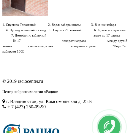
1. Спуск по Тополиной 2. Вдоль забора школы 3. В конце забора -
4. Проезд за школой и съезд 5. Спуск к 20 этажной 6. Крыльцо с красным
7. Домофон с табличкой аллее до 17 школы
№ 17 поворот направо между двух 5-
этажек свечке - парковка козырьком справа "Рацио" -
набираем 150В
© 2019 raciocenter.ru
Центр нейропсихологии «Рацио»
г. Владивосток, ул. Комсомольская д. 25-Б
+ 7 (423) 250-09-90